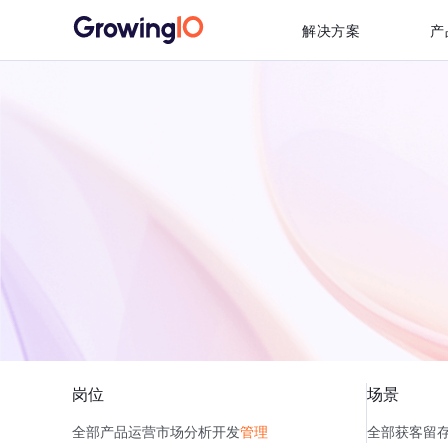
解决方案
产
岗位
场景
全部
产品
运营
市场
分析
开发
管理
全部
获客
留