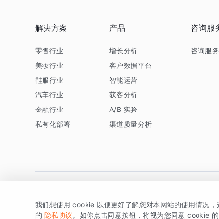
解决方案
产品
咨询服
零售行业
增长分析
咨询服
美妆行业
客户数据平台
鞋服行业
智能运营
汽车行业
获客分析
金融行业
A/B 实验
私有化部署
渠道质量分析
我们想使用 cookie 以便更好了解您对本网站的使用情况
版权所有 © 北京易数科技有限公司
SDK相关说明
京ICP备1
的
隐私协议
。如你点击同意按钮，将视为您同意 cookie 