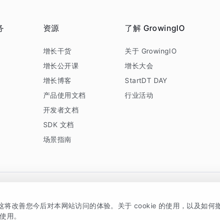
务
资源
了解 GrowingIO
务
增长干货
关于 GrowingIO
增长公开课
增长大会
增长博客
StartDT DAY
产品使用文档
行业活动
开发者文档
SDK 文档
场景指南
GrowingIO 是专注于数据智能分析与增长的品牌，核心平台为 GrowingIO 分析云
，这将改善您今后对本网站访问的体验。关于 cookie 的使用，以及如
5038330号
京公网安备 11010502037228号
的使用。