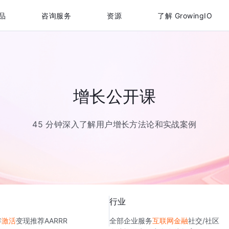
品
咨询服务
资源
了解 GrowingIO
增长公开课
45 分钟深入了解用户增长方法论和实战案例
行业
存
激活
变现
推荐
AARRR
全部
企业服务
互联网金融
社交/社区