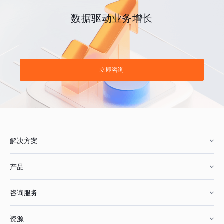
数据驱动业务增长
立即咨询
解决方案
产品
零售行业
咨询服务
美妆行业
增长分析
资源