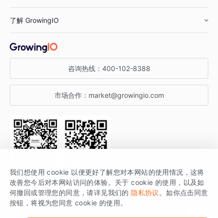
鞋服行业
客户数据平台
咨询服务
了解 GrowingIO
汽车行业
智能运营
增长干货
金融行业
获客分析
增长公开课
关于 GrowingIO
咨询热线：
400-102-8388
私有化部署
A/B 实验
增长博客
增长大会
市场合作：
market@growingio.com
渠道质量分析
产品使用文档
StartDT DAY
开发者文档
行业活动
SDK 文档
关注公众号
获取更多干货
我们想使用 cookie 以便更好了解您对本网站的使用情况，这将
场景指南
改善您今后对本网站访问的体验。关于 cookie 的使用，以及如
GrowingIO 是专注于数据智能分析与增长的品牌，核心平台为 GrowingIO
何撤回或管理您的同意，请详见我们的
隐私协议
。如你点击同意
按钮，将视为您同意 cookie 的使用。
分析云。