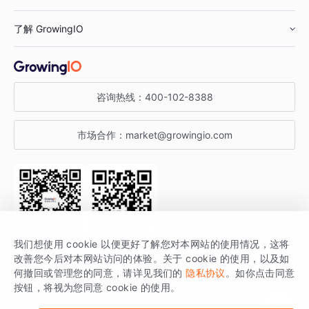
鞋服行业
客户数据平台
咨询服务
了解 GrowingIO
汽车行业
智能运营
增长干货
金融行业
获客分析
增长公开课
关于 GrowingIO
咨询热线：
400-102-8388
私有化部署
A/B 实验
增长博客
增长大会
市场合作：
market@growingio.com
渠道质量分析
产品使用文档
StartDT DAY
开发者文档
行业活动
SDK 文档
关注公众号
获取更多干货
我们想使用 cookie 以便更好了解您对本网站的使用情况，这将
场景指南
改善您今后对本网站访问的体验。关于 cookie 的使用，以及如
GrowingIO 是专注于数据智能分析与增长的品牌，核心平台为 GrowingIO
何撤回或管理您的同意，请详见我们的
隐私协议
。如你点击同意
按钮，将视为您同意 cookie 的使用。
分析云。