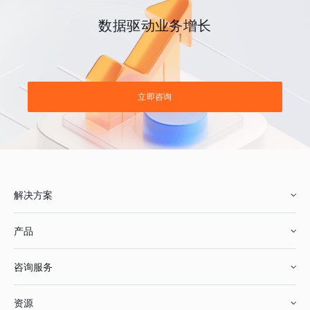
数据驱动业务增长
立即咨询
解决方案
产品
零售行业
咨询服务
美妆行业
增长分析
资源