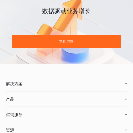
数据驱动业务增长
立即咨询
解决方案
产品
零售行业
咨询服务
美妆行业
增长分析
资源