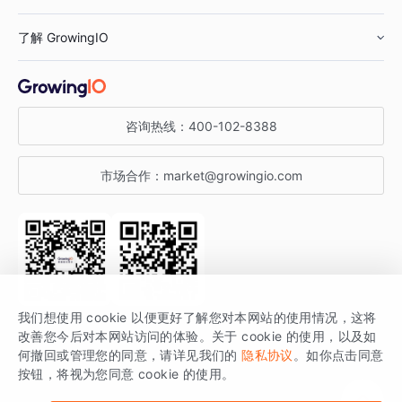
鞋服行业
客户数据平台
咨询服务
了解 GrowingIO
汽车行业
智能运营
增长干货
金融行业
获客分析
增长公开课
关于 GrowingIO
咨询热线：
400-102-8388
私有化部署
A/B 实验
增长博客
增长大会
市场合作：
market@growingio.com
渠道质量分析
产品使用文档
StartDT DAY
开发者文档
行业活动
SDK 文档
关注公众号
获取更多干货
我们想使用 cookie 以便更好了解您对本网站的使用情况，这将
场景指南
改善您今后对本网站访问的体验。关于 cookie 的使用，以及如
GrowingIO 是专注于数据智能分析与增长的品牌，核心平台为 GrowingIO
何撤回或管理您的同意，请详见我们的
隐私协议
。如你点击同意
按钮，将视为您同意 cookie 的使用。
分析云。