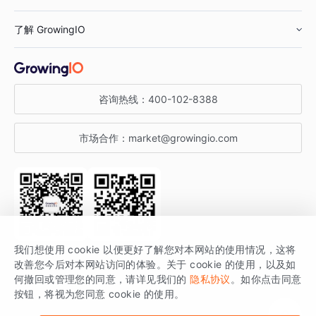
鞋服行业
客户数据平台
咨询服务
了解 GrowingIO
汽车行业
智能运营
增长干货
金融行业
获客分析
增长公开课
关于 GrowingIO
咨询热线：
400-102-8388
私有化部署
A/B 实验
增长博客
增长大会
市场合作：
market@growingio.com
渠道质量分析
产品使用文档
StartDT DAY
开发者文档
行业活动
SDK 文档
关注公众号
获取更多干货
我们想使用 cookie 以便更好了解您对本网站的使用情况，这将
场景指南
改善您今后对本网站访问的体验。关于 cookie 的使用，以及如
GrowingIO 是专注于数据智能分析与增长的品牌，核心平台为 GrowingIO
何撤回或管理您的同意，请详见我们的
隐私协议
。如你点击同意
按钮，将视为您同意 cookie 的使用。
分析云。