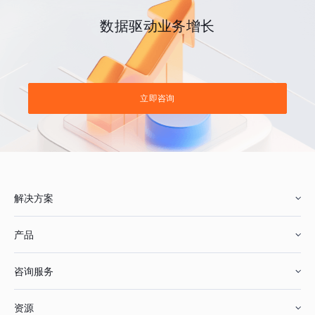
数据驱动业务增长
立即咨询
解决方案
产品
零售行业
咨询服务
美妆行业
增长分析
资源