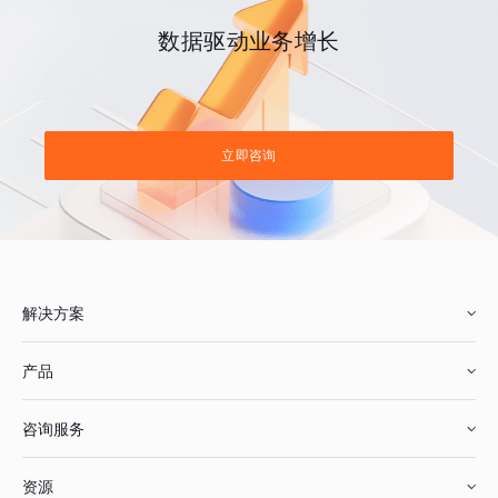
数据驱动业务增长
立即咨询
解决方案
产品
零售行业
咨询服务
美妆行业
增长分析
资源