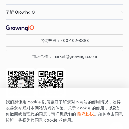
鞋服行业
客户数据平台
咨询服务
了解 GrowingIO
汽车行业
智能运营
增长干货
金融行业
获客分析
增长公开课
关于 GrowingIO
咨询热线：
400-102-8388
私有化部署
A/B 实验
增长博客
增长大会
市场合作：
market@growingio.com
渠道质量分析
产品使用文档
StartDT DAY
开发者文档
行业活动
SDK 文档
关注公众号
获取更多干货
我们想使用 cookie 以便更好了解您对本网站的使用情况，这将
场景指南
改善您今后对本网站访问的体验。关于 cookie 的使用，以及如
GrowingIO 是专注于数据智能分析与增长的品牌，核心平台为 GrowingIO
何撤回或管理您的同意，请详见我们的
隐私协议
。如你点击同意
按钮，将视为您同意 cookie 的使用。
分析云。