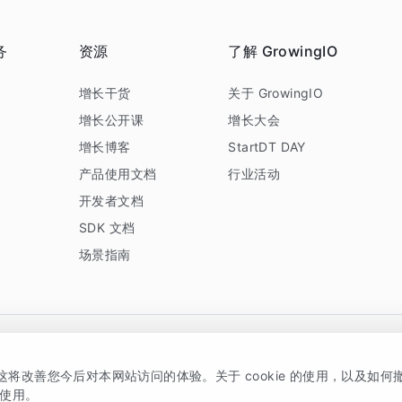
务
资源
了解 GrowingIO
务
增长干货
关于 GrowingIO
增长公开课
增长大会
增长博客
StartDT DAY
产品使用文档
行业活动
开发者文档
SDK 文档
场景指南
GrowingIO 是专注于数据智能分析与增长的品牌，核心平台为 GrowingIO 分析云
，这将改善您今后对本网站访问的体验。关于 cookie 的使用，以及如
5038330号
京公网安备 11010502037228号
的使用。