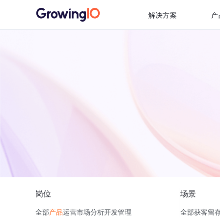
解决方案
产
岗位
场景
全部
产品
运营
市场
分析
开发
管理
全部
获客
留