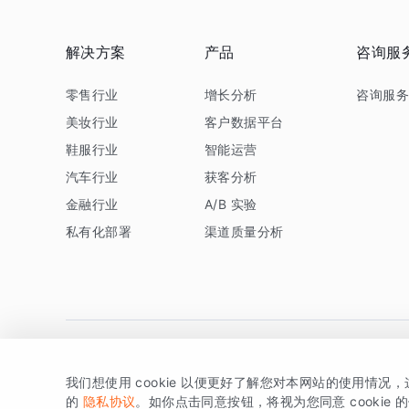
解决方案
产品
咨询服
零售行业
增长分析
咨询服
美妆行业
客户数据平台
鞋服行业
智能运营
汽车行业
获客分析
金融行业
A/B 实验
私有化部署
渠道质量分析
我们想使用 cookie 以便更好了解您对本网站的使用情况
版权所有 © 北京易数科技有限公司
SDK相关说明
京ICP备1
的
隐私协议
。如你点击同意按钮，将视为您同意 cookie 