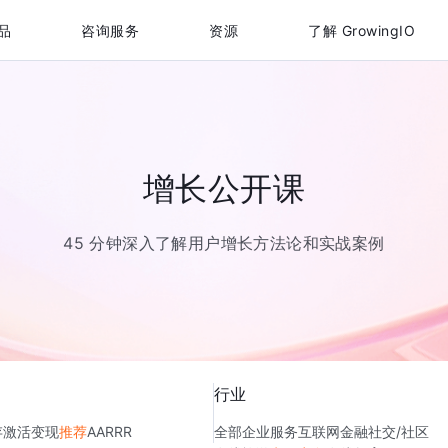
品
咨询服务
资源
了解 GrowingIO
增长公开课
45 分钟深入了解用户增长方法论和实战案例
行业
存
激活
变现
推荐
AARRR
全部
企业服务
互联网金融
社交/社区