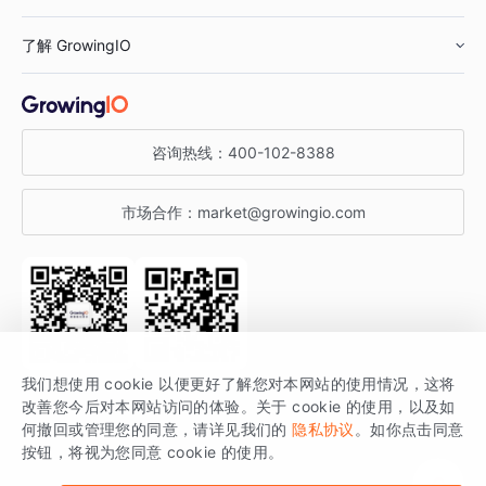
鞋服行业
客户数据平台
咨询服务
了解 GrowingIO
汽车行业
智能运营
增长干货
金融行业
获客分析
增长公开课
关于 GrowingIO
咨询热线：
400-102-8388
私有化部署
A/B 实验
增长博客
增长大会
市场合作：
market@growingio.com
渠道质量分析
产品使用文档
StartDT DAY
开发者文档
行业活动
SDK 文档
关注公众号
获取更多干货
我们想使用 cookie 以便更好了解您对本网站的使用情况，这将
场景指南
改善您今后对本网站访问的体验。关于 cookie 的使用，以及如
GrowingIO 是专注于数据智能分析与增长的品牌，核心平台为 GrowingIO
何撤回或管理您的同意，请详见我们的
隐私协议
。如你点击同意
按钮，将视为您同意 cookie 的使用。
分析云。