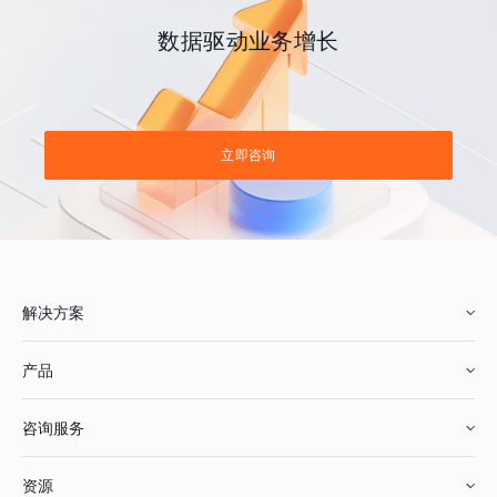
数据驱动业务增长
立即咨询
解决方案
产品
零售行业
咨询服务
美妆行业
增长分析
资源