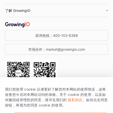
鞋服行业
客户数据平台
咨询服务
了解 GrowingIO
汽车行业
智能运营
增长干货
金融行业
获客分析
增长公开课
关于 GrowingIO
咨询热线：
400-102-8388
私有化部署
A/B 实验
增长博客
增长大会
市场合作：
market@growingio.com
渠道质量分析
产品使用文档
StartDT DAY
开发者文档
行业活动
SDK 文档
关注公众号
获取更多干货
我们想使用 cookie 以便更好了解您对本网站的使用情况，这将
场景指南
改善您今后对本网站访问的体验。关于 cookie 的使用，以及如
GrowingIO 是专注于数据智能分析与增长的品牌，核心平台为 GrowingIO
何撤回或管理您的同意，请详见我们的
隐私协议
。如你点击同意
按钮，将视为您同意 cookie 的使用。
分析云。