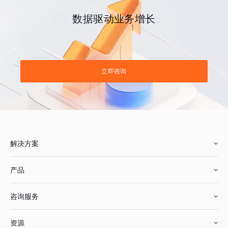
数据驱动业务增长
立即咨询
解决方案
产品
零售行业
咨询服务
美妆行业
增长分析
资源