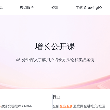
品
咨询服务
资源
了解 GrowingIO
增长公开课
45 分钟深入了解用户增长方法论和实战案例
行业
存
激活
变现
推荐
AARRR
全部
企业服务
互联网金融
社交/社区