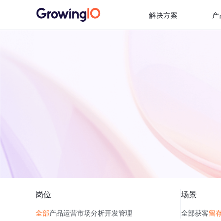
解决方案
产
岗位
场景
全部
产品
运营
市场
分析
开发
管理
全部
获客
留