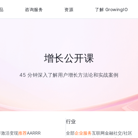
品
咨询服务
资源
了解 GrowingIO
增长公开课
45 分钟深入了解用户增长方法论和实战案例
行业
存
激活
变现
推荐
AARRR
全部
企业服务
互联网金融
社交/社区