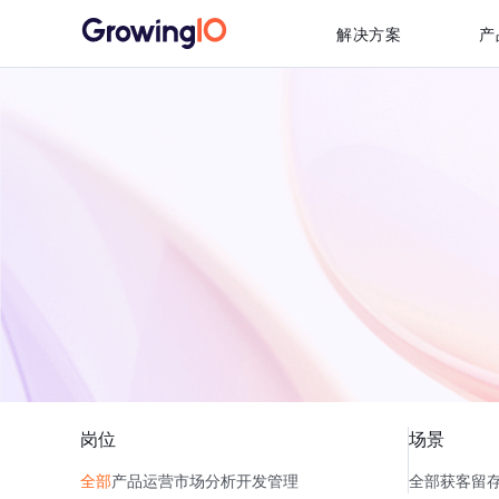
解决方案
产
岗位
场景
全部
产品
运营
市场
分析
开发
管理
全部
获客
留