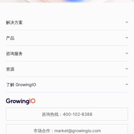
解决方案
产品
零售行业
咨询服务
美妆行业
增长分析
资源
鞋服行业
客户数据平台
咨询服务
了解 GrowingIO
汽车行业
智能运营
增长干货
金融行业
获客分析
增长公开课
关于 GrowingIO
咨询热线：
400-102-8388
私有化部署
A/B 实验
增长博客
增长大会
市场合作：
market@growingio.com