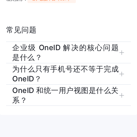
常见问题
企业级 OneID 解决的核心问题
是什么？
为什么只有手机号还不等于完成
核心是把分散在小程序、门店、CRM、会员系统等不同触点中
OneID？
的用户身份关联起来，避免同一个用户在系统里被识别成多个
人。
OneID 和统一用户视图是什么关
手机号是重要识别字段，但不同系统可能存在编码规则、授权状
系？
态、历史数据质量和合规边界差异，仍需要完整的 ID 映射规则
和持续治理机制。
OneID 负责把身份打通，统一用户视图则在此基础上整合属
性、行为、标签和交易信息。GrowingIO 客户数据平台可帮助
企业把这两步连接起来。