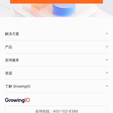
解决方案
产品
零售行业
咨询服务
美妆行业
增长分析
资源
鞋服行业
客户数据平台
咨询服务
了解 GrowingIO
汽车行业
智能运营
增长干货
金融行业
获客分析
增长公开课
关于 GrowingIO
咨询热线：
400-102-8388