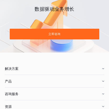
数据驱动业务增长
立即咨询
解决方案
产品
零售行业
咨询服务
美妆行业
增长分析
资源