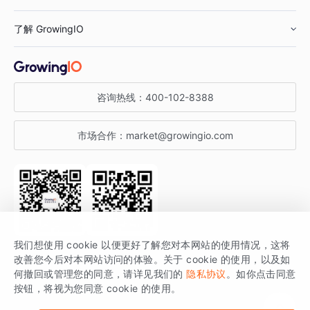
鞋服行业
客户数据平台
咨询服务
了解 GrowingIO
汽车行业
智能运营
增长干货
金融行业
获客分析
增长公开课
关于 GrowingIO
咨询热线：
400-102-8388
私有化部署
A/B 实验
增长博客
增长大会
市场合作：
market@growingio.com
渠道质量分析
产品使用文档
StartDT DAY
开发者文档
行业活动
SDK 文档
关注公众号
获取更多干货
我们想使用 cookie 以便更好了解您对本网站的使用情况，这将
场景指南
改善您今后对本网站访问的体验。关于 cookie 的使用，以及如
GrowingIO 是专注于数据智能分析与增长的品牌，核心平台为 GrowingIO
何撤回或管理您的同意，请详见我们的
隐私协议
。如你点击同意
按钮，将视为您同意 cookie 的使用。
分析云。