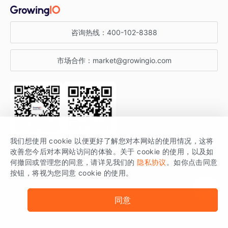
金融行业
获客分析
增长公开课
关于 GrowingIO
咨询热线：
400-102-8388
私有化部署
A/B 实验
增长博客
增长大会
市场合作：
market@growingio.com
渠道质量分析
产品使用文档
StartDT DAY
开发者文档
行业活动
SDK 文档
关注公众号
获取更多干货
我们想使用 cookie 以便更好了解您对本网站的使用情况，这将
场景指南
改善您今后对本网站访问的体验。关于 cookie 的使用，以及如
GrowingIO 是专注于数据智能分析与增长的品牌，核心平台为 GrowingIO
何撤回或管理您的同意，请详见我们的
隐私协议
。如你点击同意
按钮，将视为您同意 cookie 的使用。
分析云。
版权所有 © 北京易数科技有限公司
SDK相关说明
京ICP备15038330号
同意
京公网安备 11010502037228号
法律声明及隐私条款