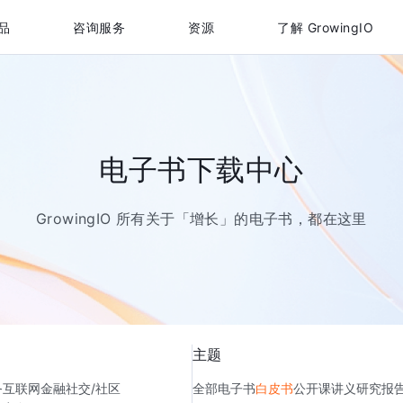
品
咨询服务
资源
了解 GrowingIO
电子书下载中心
GrowingIO 所有关于「增长」的电子书，都在这里
主题
务
互联网金融
社交/社区
全部
电子书
白皮书
公开课讲义
研究报