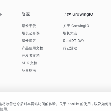
务
资源
了解 GrowingIO
务
增长干货
关于 GrowingIO
增长公开课
增长大会
增长博客
StartDT DAY
产品使用文档
行业活动
开发者文档
SDK 文档
场景指南
GrowingIO 是专注于数据智能分析与增长的品牌，核心平台为 GrowingIO 分析云
，这将改善您今后对本网站访问的体验。关于 cookie 的使用，以及如
5038330号
京公网安备 11010502037228号
的使用。