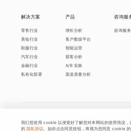
解决方案
产品
咨询服
零售行业
增长分析
咨询服
美妆行业
客户数据平台
鞋服行业
智能运营
汽车行业
获客分析
金融行业
A/B 实验
私有化部署
渠道质量分析
我们想使用 cookie 以便更好了解您对本网站的使用情况
版权所有 © 北京易数科技有限公司
SDK相关说明
京ICP备1
的
隐私协议
。如你点击同意按钮，将视为您同意 cookie 