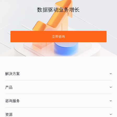
数据驱动业务增长
立即咨询
解决方案
产品
零售行业
咨询服务
美妆行业
增长分析
资源