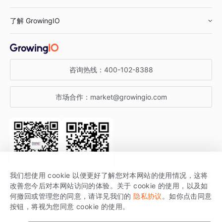
鞋服行业
客户数据平台
咨询服务
了解 GrowingIO
汽车行业
智能运营
增长干货
金融行业
获客分析
增长公开课
关于 GrowingIO
咨询热线：
400-102-8388
私有化部署
A/B 实验
增长博客
增长大会
市场合作：
market@growingio.com
渠道质量分析
产品使用文档
StartDT DAY
开发者文档
行业活动
SDK 文档
关注公众号
获取更多干货
我们想使用 cookie 以便更好了解您对本网站的使用情况，这将
场景指南
改善您今后对本网站访问的体验。关于 cookie 的使用，以及如
GrowingIO 是专注于数据智能分析与增长的品牌，核心平台为 GrowingIO
何撤回或管理您的同意，请详见我们的
隐私协议
。如你点击同意
按钮，将视为您同意 cookie 的使用。
分析云。