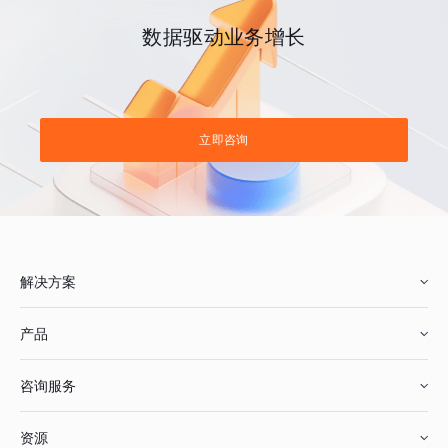
数据驱动业务增长
立即咨询
解决方案
产品
零售行业
咨询服务
美妆行业
增长分析
资源