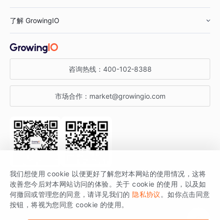
鞋服行业
客户数据平台
咨询服务
了解 GrowingIO
汽车行业
智能运营
增长干货
金融行业
获客分析
增长公开课
关于 GrowingIO
咨询热线：
400-102-8388
私有化部署
A/B 实验
增长博客
增长大会
市场合作：
market@growingio.com
渠道质量分析
产品使用文档
StartDT DAY
开发者文档
行业活动
SDK 文档
关注公众号
获取更多干货
我们想使用 cookie 以便更好了解您对本网站的使用情况，这将
场景指南
改善您今后对本网站访问的体验。关于 cookie 的使用，以及如
GrowingIO 是专注于数据智能分析与增长的品牌，核心平台为 GrowingIO
何撤回或管理您的同意，请详见我们的
隐私协议
。如你点击同意
按钮，将视为您同意 cookie 的使用。
分析云。