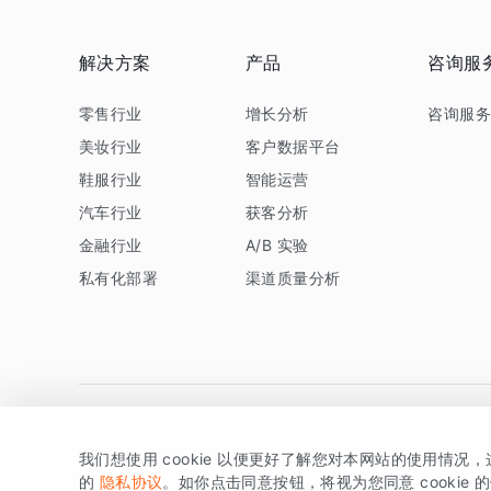
解决方案
产品
咨询服
零售行业
增长分析
咨询服
美妆行业
客户数据平台
鞋服行业
智能运营
汽车行业
获客分析
金融行业
A/B 实验
私有化部署
渠道质量分析
我们想使用 cookie 以便更好了解您对本网站的使用情况
版权所有 © 北京易数科技有限公司
SDK相关说明
京ICP备1
的
隐私协议
。如你点击同意按钮，将视为您同意 cookie 