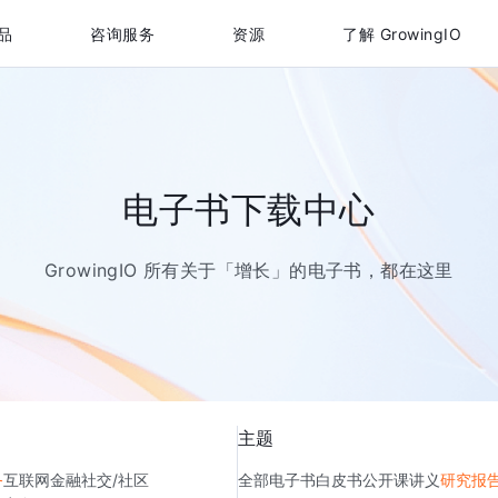
品
咨询服务
资源
了解 GrowingIO
电子书下载中心
GrowingIO 所有关于「增长」的电子书，都在这里
主题
务
互联网金融
社交/社区
全部
电子书
白皮书
公开课讲义
研究报