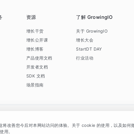
务
资源
了解 GrowingIO
务
增长干货
关于 GrowingIO
增长公开课
增长大会
增长博客
StartDT DAY
产品使用文档
行业活动
开发者文档
SDK 文档
场景指南
GrowingIO 是专注于数据智能分析与增长的品牌，核心平台为 GrowingIO 分析云
，这将改善您今后对本网站访问的体验。关于 cookie 的使用，以及如
5038330号
京公网安备 11010502037228号
的使用。