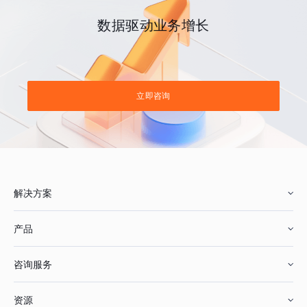
数据驱动业务增长
立即咨询
解决方案
产品
零售行业
咨询服务
美妆行业
增长分析
资源