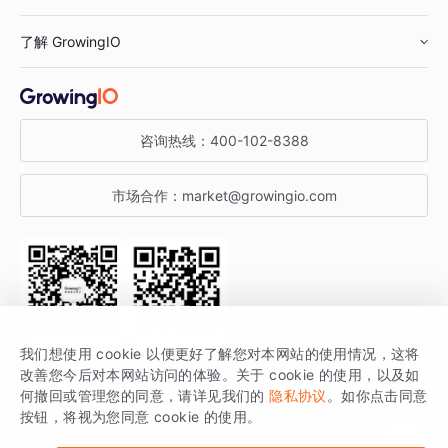
鞋服行业
客户数据平台
咨询服务
了解 GrowingIO
汽车行业
智能运营
增长干货
金融行业
获客分析
增长公开课
关于 GrowingIO
咨询热线：
400-102-8388
私有化部署
A/B 实验
增长博客
增长大会
市场合作：
market@growingio.com
渠道质量分析
产品使用文档
StartDT DAY
开发者文档
行业活动
SDK 文档
关注公众号
获取更多干货
我们想使用 cookie 以便更好了解您对本网站的使用情况，这将
场景指南
改善您今后对本网站访问的体验。关于 cookie 的使用，以及如
GrowingIO 是专注于数据智能分析与增长的品牌，核心平台为 GrowingIO
何撤回或管理您的同意，请详见我们的
隐私协议
。如你点击同意
按钮，将视为您同意 cookie 的使用。
分析云。