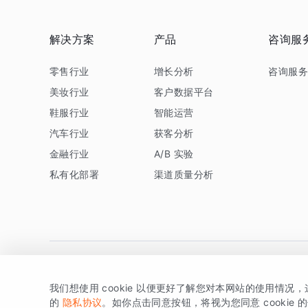
解决方案
产品
咨询服
零售行业
增长分析
咨询服
美妆行业
客户数据平台
鞋服行业
智能运营
汽车行业
获客分析
金融行业
A/B 实验
私有化部署
渠道质量分析
我们想使用 cookie 以便更好了解您对本网站的使用情况
版权所有 © 北京易数科技有限公司
SDK相关说明
京ICP备1
的
隐私协议
。如你点击同意按钮，将视为您同意 cookie 