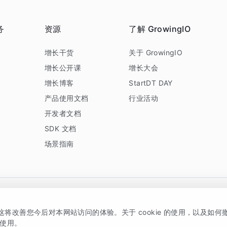
务
资源
了解 GrowingIO
务
增长干货
关于 GrowingIO
增长公开课
增长大会
增长博客
StartDT DAY
产品使用文档
行业活动
开发者文档
SDK 文档
场景指南
GrowingIO 是专注于数据智能分析与增长的品牌，核心平台为 GrowingIO 分析云
，这将改善您今后对本网站访问的体验。关于 cookie 的使用，以及如
5038330号
京公网安备 11010502037228号
的使用。