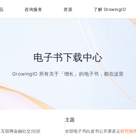
品
咨询服务
资源
了解 GrowingIO
电子书下载中心
GrowingIO 所有关于「增长」的电子书，都在这里
主题
务
互联网金融
社交/社区
全部
电子书
白皮书
公开课讲义
研究报