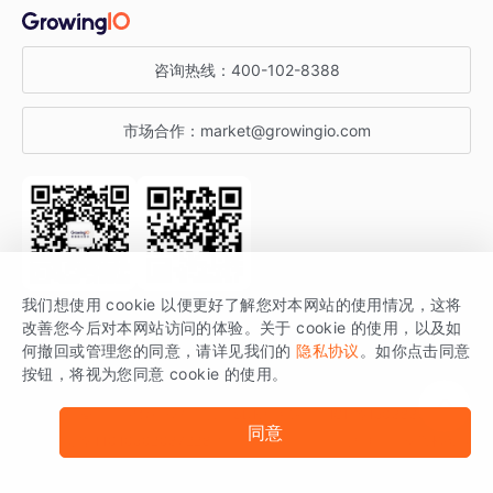
金融行业
获客分析
增长公开课
关于 GrowingIO
咨询热线：
400-102-8388
私有化部署
A/B 实验
增长博客
增长大会
市场合作：
market@growingio.com
渠道质量分析
产品使用文档
StartDT DAY
开发者文档
行业活动
SDK 文档
关注公众号
获取更多干货
我们想使用 cookie 以便更好了解您对本网站的使用情况，这将
场景指南
改善您今后对本网站访问的体验。关于 cookie 的使用，以及如
GrowingIO 是专注于数据智能分析与增长的品牌，核心平台为 GrowingIO
何撤回或管理您的同意，请详见我们的
隐私协议
。如你点击同意
按钮，将视为您同意 cookie 的使用。
分析云。
版权所有 © 北京易数科技有限公司
SDK相关说明
京ICP备15038330号
同意
京公网安备 11010502037228号
法律声明及隐私条款