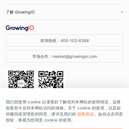
鞋服行业
客户数据平台
咨询服务
了解 GrowingIO
汽车行业
智能运营
增长干货
金融行业
获客分析
增长公开课
关于 GrowingIO
咨询热线：
400-102-8388
私有化部署
A/B 实验
增长博客
增长大会
市场合作：
market@growingio.com
渠道质量分析
产品使用文档
StartDT DAY
开发者文档
行业活动
SDK 文档
关注公众号
获取更多干货
我们想使用 cookie 以便更好了解您对本网站的使用情况，这将
场景指南
改善您今后对本网站访问的体验。关于 cookie 的使用，以及如
GrowingIO 是专注于数据智能分析与增长的品牌，核心平台为 GrowingIO
何撤回或管理您的同意，请详见我们的
隐私协议
。如你点击同意
按钮，将视为您同意 cookie 的使用。
分析云。