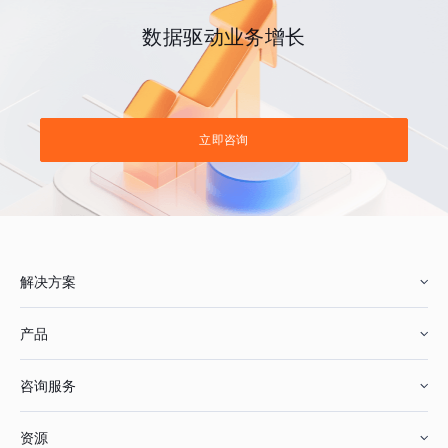
数据驱动业务增长
立即咨询
解决方案
产品
零售行业
咨询服务
美妆行业
增长分析
资源