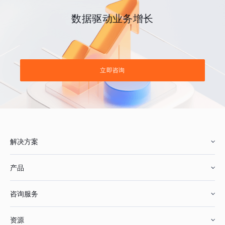
数据驱动业务增长
立即咨询
解决方案
产品
零售行业
咨询服务
美妆行业
增长分析
资源