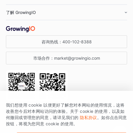
鞋服行业
客户数据平台
咨询服务
了解 GrowingIO
汽车行业
智能运营
增长干货
金融行业
获客分析
增长公开课
关于 GrowingIO
咨询热线：
400-102-8388
私有化部署
A/B 实验
增长博客
增长大会
市场合作：
market@growingio.com
渠道质量分析
产品使用文档
StartDT DAY
开发者文档
行业活动
SDK 文档
关注公众号
获取更多干货
我们想使用 cookie 以便更好了解您对本网站的使用情况，这将
场景指南
改善您今后对本网站访问的体验。关于 cookie 的使用，以及如
GrowingIO 是专注于数据智能分析与增长的品牌，核心平台为 GrowingIO
何撤回或管理您的同意，请详见我们的
隐私协议
。如你点击同意
按钮，将视为您同意 cookie 的使用。
分析云。