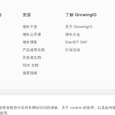
务
资源
了解 GrowingIO
务
增长干货
关于 GrowingIO
增长公开课
增长大会
增长博客
StartDT DAY
产品使用文档
行业活动
开发者文档
SDK 文档
场景指南
GrowingIO 是专注于数据智能分析与增长的品牌，核心平台为 GrowingIO 分析云
，这将改善您今后对本网站访问的体验。关于 cookie 的使用，以及如
5038330号
京公网安备 11010502037228号
的使用。