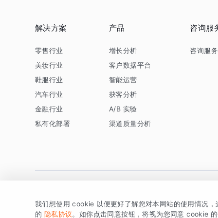
解决方案
产品
咨询服
零售行业
增长分析
咨询服
美妆行业
客户数据平台
鞋服行业
智能运营
汽车行业
获客分析
金融行业
A/B 实验
私有化部署
渠道质量分析
我们想使用 cookie 以便更好了解您对本网站的使用情况
版权所有 © 北京易数科技有限公司
SDK相关说明
京ICP备1
的
隐私协议
。如你点击同意按钮，将视为您同意 cookie 