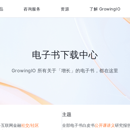
品
咨询服务
资源
了解 GrowingIO
电子书下载中心
GrowingIO 所有关于「增长」的电子书，都在这里
主题
务
互联网金融
社交/社区
全部
电子书
白皮书
公开课讲义
研究报