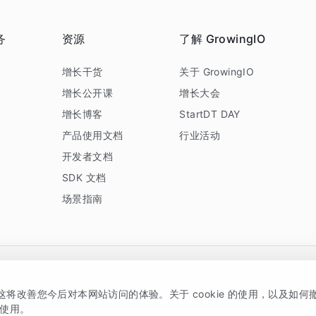
务
资源
了解 GrowingIO
务
增长干货
关于 GrowingIO
增长公开课
增长大会
增长博客
StartDT DAY
产品使用文档
行业活动
开发者文档
SDK 文档
场景指南
GrowingIO 是专注于数据智能分析与增长的品牌，核心平台为 GrowingIO 分析云
，这将改善您今后对本网站访问的体验。关于 cookie 的使用，以及如
5038330号
京公网安备 11010502037228号
的使用。