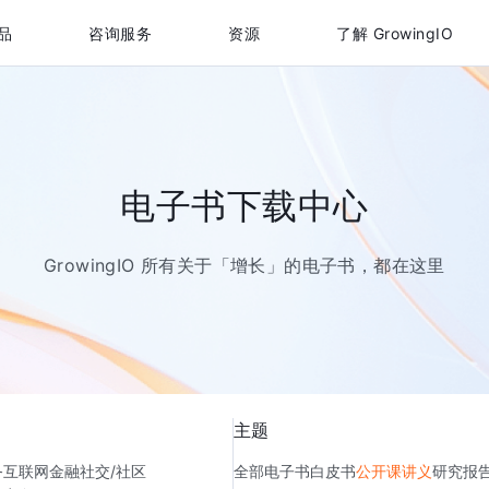
品
咨询服务
资源
了解 GrowingIO
电子书下载中心
GrowingIO 所有关于「增长」的电子书，都在这里
主题
务
互联网金融
社交/社区
全部
电子书
白皮书
公开课讲义
研究报