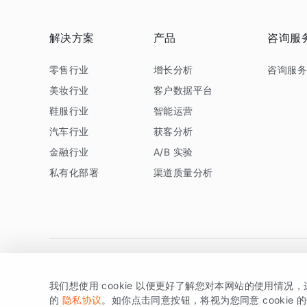
解决方案
产品
咨询服
零售行业
增长分析
咨询服
美妆行业
客户数据平台
鞋服行业
智能运营
汽车行业
获客分析
金融行业
A/B 实验
私有化部署
渠道质量分析
我们想使用 cookie 以便更好了解您对本网站的使用情况
版权所有 © 北京易数科技有限公司
SDK相关说明
京ICP备1
的
隐私协议
。如你点击同意按钮，将视为您同意 cookie 