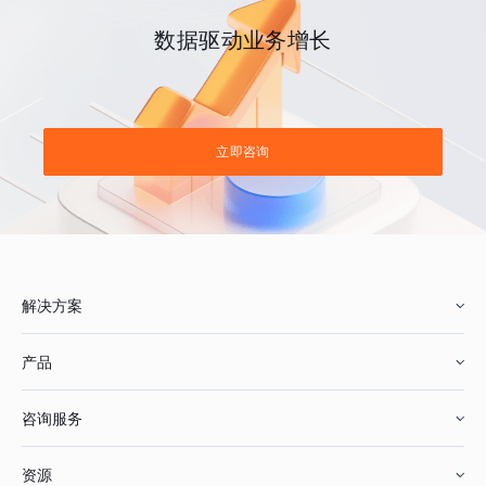
数据驱动业务增长
立即咨询
解决方案
产品
零售行业
咨询服务
美妆行业
增长分析
资源