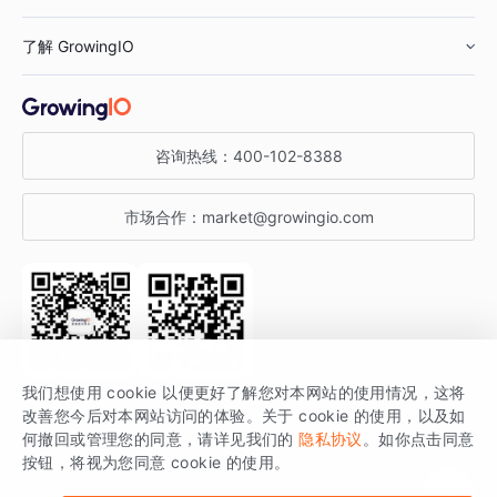
鞋服行业
客户数据平台
咨询服务
了解 GrowingIO
汽车行业
智能运营
增长干货
金融行业
获客分析
增长公开课
关于 GrowingIO
咨询热线：
400-102-8388
私有化部署
A/B 实验
增长博客
增长大会
市场合作：
market@growingio.com
渠道质量分析
产品使用文档
StartDT DAY
开发者文档
行业活动
SDK 文档
关注公众号
获取更多干货
我们想使用 cookie 以便更好了解您对本网站的使用情况，这将
场景指南
改善您今后对本网站访问的体验。关于 cookie 的使用，以及如
GrowingIO 是专注于数据智能分析与增长的品牌，核心平台为 GrowingIO
何撤回或管理您的同意，请详见我们的
隐私协议
。如你点击同意
按钮，将视为您同意 cookie 的使用。
分析云。