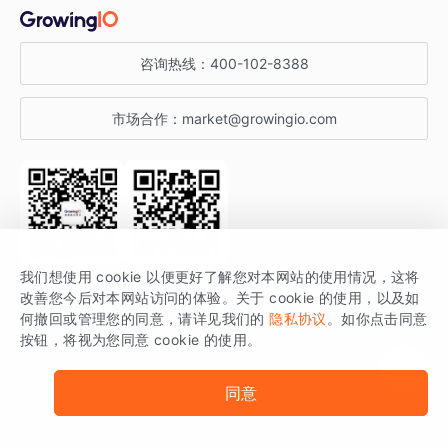
金融行业
获客分析
增长公开课
关于 GrowingIO
咨询热线：
400-102-8388
私有化部署
A/B 实验
增长博客
增长大会
市场合作：
market@growingio.com
渠道质量分析
产品使用文档
StartDT DAY
开发者文档
行业活动
SDK 文档
关注公众号
获取更多干货
我们想使用 cookie 以便更好了解您对本网站的使用情况，这将
场景指南
改善您今后对本网站访问的体验。关于 cookie 的使用，以及如
GrowingIO 是专注于数据智能分析与增长的品牌，核心平台为 GrowingIO
何撤回或管理您的同意，请详见我们的
隐私协议
。如你点击同意
按钮，将视为您同意 cookie 的使用。
分析云。
版权所有 © 北京易数科技有限公司
SDK相关说明
京ICP备15038330号
同意
京公网安备 11010502037228号
法律声明及隐私条款