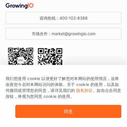
金融行业
获客分析
增长公开课
关于 GrowingIO
咨询热线：
400-102-8388
私有化部署
A/B 实验
增长博客
增长大会
市场合作：
market@growingio.com
渠道质量分析
产品使用文档
StartDT DAY
开发者文档
行业活动
SDK 文档
关注公众号
获取更多干货
我们想使用 cookie 以便更好了解您对本网站的使用情况，这将
场景指南
改善您今后对本网站访问的体验。关于 cookie 的使用，以及如
GrowingIO 是专注于数据智能分析与增长的品牌，核心平台为 GrowingIO
何撤回或管理您的同意，请详见我们的
隐私协议
。如你点击同意
按钮，将视为您同意 cookie 的使用。
分析云。
版权所有 © 北京易数科技有限公司
SDK相关说明
京ICP备15038330号
同意
京公网安备 11010502037228号
法律声明及隐私条款