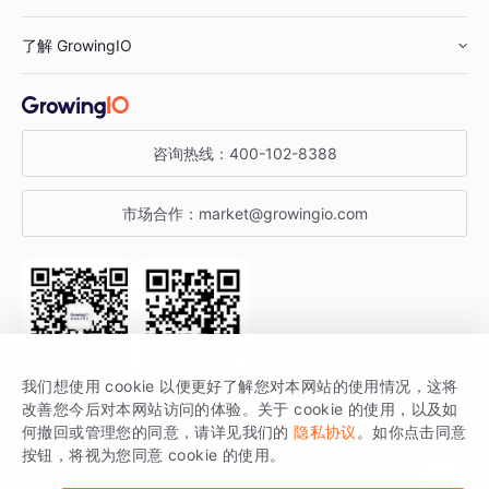
鞋服行业
客户数据平台
咨询服务
了解 GrowingIO
汽车行业
智能运营
增长干货
金融行业
获客分析
增长公开课
关于 GrowingIO
咨询热线：
400-102-8388
私有化部署
A/B 实验
增长博客
增长大会
市场合作：
market@growingio.com
渠道质量分析
产品使用文档
StartDT DAY
开发者文档
行业活动
SDK 文档
关注公众号
获取更多干货
我们想使用 cookie 以便更好了解您对本网站的使用情况，这将
场景指南
改善您今后对本网站访问的体验。关于 cookie 的使用，以及如
GrowingIO 是专注于数据智能分析与增长的品牌，核心平台为 GrowingIO
何撤回或管理您的同意，请详见我们的
隐私协议
。如你点击同意
按钮，将视为您同意 cookie 的使用。
分析云。