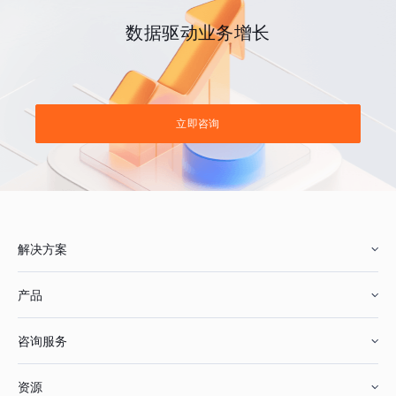
数据驱动业务增长
立即咨询
解决方案
产品
零售行业
咨询服务
美妆行业
增长分析
资源