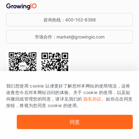
金融行业
获客分析
增长公开课
关于 GrowingIO
咨询热线：
400-102-8388
私有化部署
A/B 实验
增长博客
增长大会
市场合作：
market@growingio.com
渠道质量分析
产品使用文档
StartDT DAY
开发者文档
行业活动
SDK 文档
关注公众号
获取更多干货
我们想使用 cookie 以便更好了解您对本网站的使用情况，这将
场景指南
改善您今后对本网站访问的体验。关于 cookie 的使用，以及如
GrowingIO 是专注于数据智能分析与增长的品牌，核心平台为 GrowingIO
何撤回或管理您的同意，请详见我们的
隐私协议
。如你点击同意
按钮，将视为您同意 cookie 的使用。
分析云。
版权所有 © 北京易数科技有限公司
SDK相关说明
京ICP备15038330号
同意
京公网安备 11010502037228号
法律声明及隐私条款