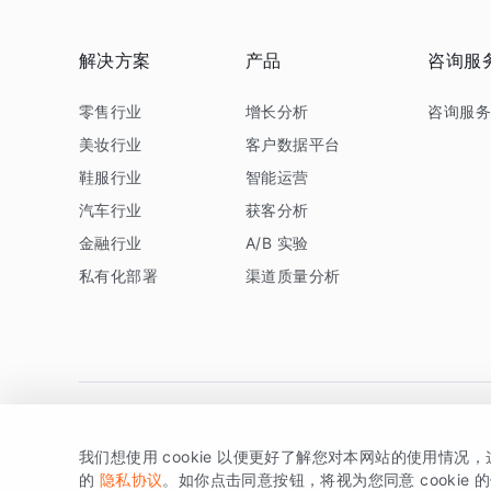
解决方案
产品
咨询服
零售行业
增长分析
咨询服
美妆行业
客户数据平台
鞋服行业
智能运营
汽车行业
获客分析
金融行业
A/B 实验
私有化部署
渠道质量分析
我们想使用 cookie 以便更好了解您对本网站的使用情况
版权所有 © 北京易数科技有限公司
SDK相关说明
京ICP备1
的
隐私协议
。如你点击同意按钮，将视为您同意 cookie 