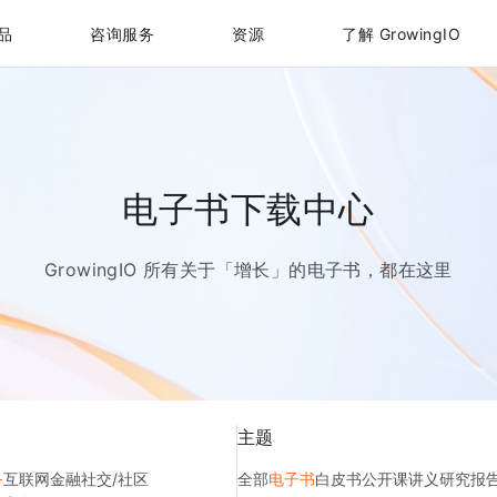
品
咨询服务
资源
了解 GrowingIO
电子书下载中心
GrowingIO 所有关于「增长」的电子书，都在这里
主题
务
互联网金融
社交/社区
全部
电子书
白皮书
公开课讲义
研究报