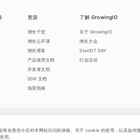
务
资源
了解 GrowingIO
务
增长干货
关于 GrowingIO
增长公开课
增长大会
增长博客
StartDT DAY
产品使用文档
行业活动
开发者文档
SDK 文档
场景指南
GrowingIO 是专注于数据智能分析与增长的品牌，核心平台为 GrowingIO 分析云
，这将改善您今后对本网站访问的体验。关于 cookie 的使用，以及如
5038330号
京公网安备 11010502037228号
的使用。