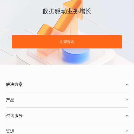
数据驱动业务增长
立即咨询
解决方案
产品
零售行业
咨询服务
美妆行业
增长分析
资源