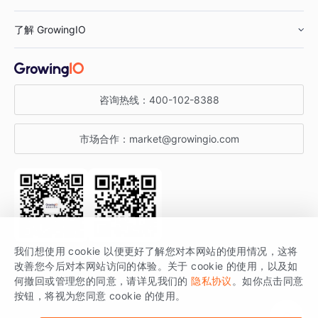
鞋服行业
客户数据平台
咨询服务
了解 GrowingIO
汽车行业
智能运营
增长干货
金融行业
获客分析
增长公开课
关于 GrowingIO
咨询热线：
400-102-8388
私有化部署
A/B 实验
增长博客
增长大会
市场合作：
market@growingio.com
渠道质量分析
产品使用文档
StartDT DAY
开发者文档
行业活动
SDK 文档
关注公众号
获取更多干货
我们想使用 cookie 以便更好了解您对本网站的使用情况，这将
场景指南
改善您今后对本网站访问的体验。关于 cookie 的使用，以及如
GrowingIO 是专注于数据智能分析与增长的品牌，核心平台为 GrowingIO
何撤回或管理您的同意，请详见我们的
隐私协议
。如你点击同意
按钮，将视为您同意 cookie 的使用。
分析云。