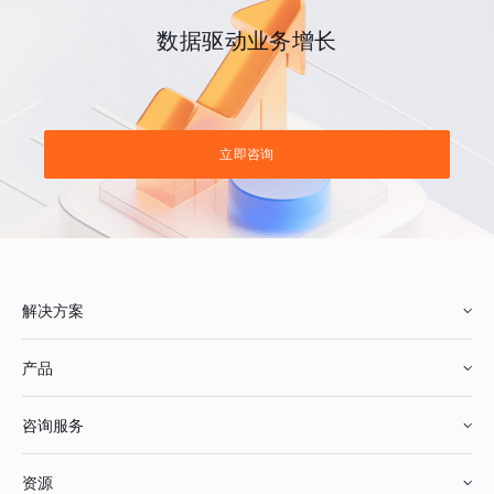
数据驱动业务增长
立即咨询
解决方案
产品
零售行业
咨询服务
美妆行业
增长分析
资源