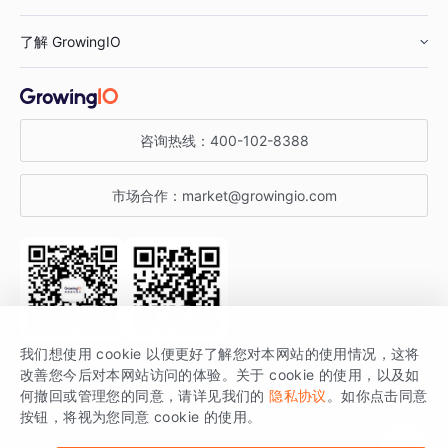
鞋服行业
客户数据平台
咨询服务
了解 GrowingIO
汽车行业
智能运营
增长干货
金融行业
获客分析
增长公开课
关于 GrowingIO
咨询热线：
400-102-8388
私有化部署
A/B 实验
增长博客
增长大会
市场合作：
market@growingio.com
渠道质量分析
产品使用文档
StartDT DAY
开发者文档
行业活动
SDK 文档
关注公众号
获取更多干货
我们想使用 cookie 以便更好了解您对本网站的使用情况，这将
场景指南
改善您今后对本网站访问的体验。关于 cookie 的使用，以及如
GrowingIO 是专注于数据智能分析与增长的品牌，核心平台为 GrowingIO
何撤回或管理您的同意，请详见我们的
隐私协议
。如你点击同意
按钮，将视为您同意 cookie 的使用。
分析云。