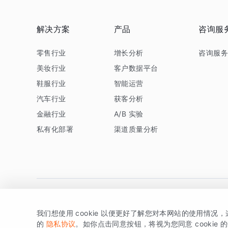
解决方案
产品
咨询服
零售行业
增长分析
咨询服
美妆行业
客户数据平台
鞋服行业
智能运营
汽车行业
获客分析
金融行业
A/B 实验
私有化部署
渠道质量分析
我们想使用 cookie 以便更好了解您对本网站的使用情况
版权所有 © 北京易数科技有限公司
SDK相关说明
京ICP备1
的
隐私协议
。如你点击同意按钮，将视为您同意 cookie 