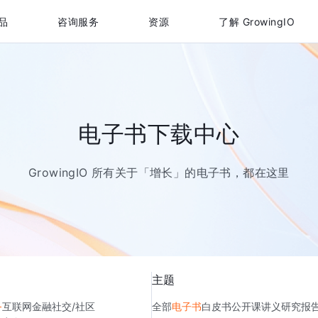
品
咨询服务
资源
了解 GrowingIO
电子书下载中心
GrowingIO 所有关于「增长」的电子书，都在这里
主题
务
互联网金融
社交/社区
全部
电子书
白皮书
公开课讲义
研究报