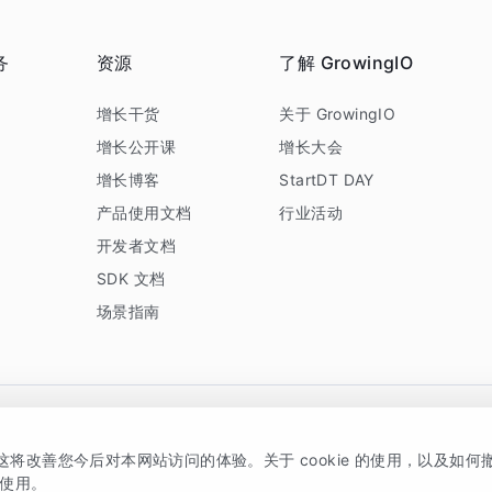
务
资源
了解 GrowingIO
务
增长干货
关于 GrowingIO
增长公开课
增长大会
增长博客
StartDT DAY
产品使用文档
行业活动
开发者文档
SDK 文档
场景指南
GrowingIO 是专注于数据智能分析与增长的品牌，核心平台为 GrowingIO 分析云
，这将改善您今后对本网站访问的体验。关于 cookie 的使用，以及如
5038330号
京公网安备 11010502037228号
的使用。