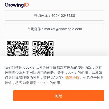
金融行业
获客分析
增长公开课
关于 GrowingIO
咨询热线：
400-102-8388
私有化部署
A/B 实验
增长博客
增长大会
市场合作：
market@growingio.com
渠道质量分析
产品使用文档
StartDT DAY
开发者文档
行业活动
SDK 文档
关注公众号
获取更多干货
我们想使用 cookie 以便更好了解您对本网站的使用情况，这将
场景指南
改善您今后对本网站访问的体验。关于 cookie 的使用，以及如
GrowingIO 是专注于数据智能分析与增长的品牌，核心平台为 GrowingIO
何撤回或管理您的同意，请详见我们的
隐私协议
。如你点击同意
按钮，将视为您同意 cookie 的使用。
分析云。
版权所有 © 北京易数科技有限公司
SDK相关说明
京ICP备15038330号
同意
京公网安备 11010502037228号
法律声明及隐私条款