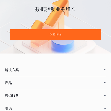
数据驱动业务增长
立即咨询
解决方案
产品
零售行业
咨询服务
美妆行业
增长分析
资源