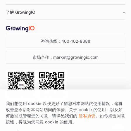
鞋服行业
客户数据平台
咨询服务
了解 GrowingIO
汽车行业
智能运营
增长干货
金融行业
获客分析
增长公开课
关于 GrowingIO
咨询热线：
400-102-8388
私有化部署
A/B 实验
增长博客
增长大会
市场合作：
market@growingio.com
渠道质量分析
产品使用文档
StartDT DAY
开发者文档
行业活动
SDK 文档
关注公众号
获取更多干货
我们想使用 cookie 以便更好了解您对本网站的使用情况，这将
场景指南
改善您今后对本网站访问的体验。关于 cookie 的使用，以及如
GrowingIO 是专注于数据智能分析与增长的品牌，核心平台为 GrowingIO
何撤回或管理您的同意，请详见我们的
隐私协议
。如你点击同意
按钮，将视为您同意 cookie 的使用。
分析云。