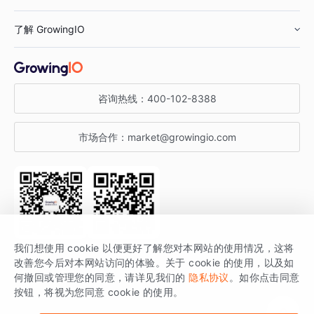
鞋服行业
客户数据平台
咨询服务
了解 GrowingIO
汽车行业
智能运营
增长干货
金融行业
获客分析
增长公开课
关于 GrowingIO
咨询热线：
400-102-8388
私有化部署
A/B 实验
增长博客
增长大会
市场合作：
market@growingio.com
渠道质量分析
产品使用文档
StartDT DAY
开发者文档
行业活动
SDK 文档
关注公众号
获取更多干货
我们想使用 cookie 以便更好了解您对本网站的使用情况，这将
场景指南
改善您今后对本网站访问的体验。关于 cookie 的使用，以及如
GrowingIO 是专注于数据智能分析与增长的品牌，核心平台为 GrowingIO
何撤回或管理您的同意，请详见我们的
隐私协议
。如你点击同意
按钮，将视为您同意 cookie 的使用。
分析云。