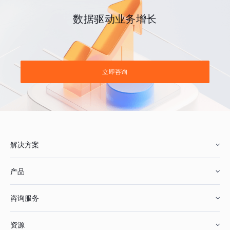
数据驱动业务增长
立即咨询
解决方案
产品
零售行业
咨询服务
美妆行业
增长分析
资源