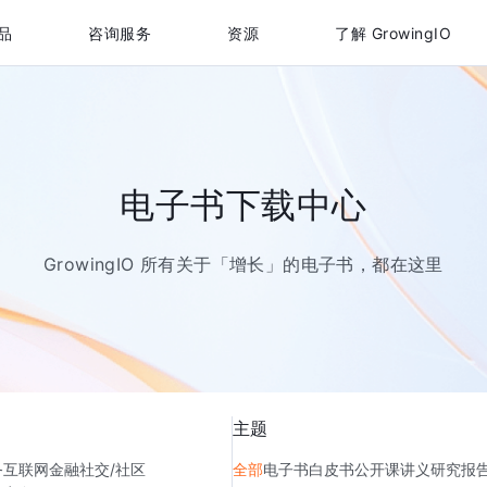
品
咨询服务
资源
了解 GrowingIO
电子书下载中心
GrowingIO 所有关于「增长」的电子书，都在这里
主题
务
互联网金融
社交/社区
全部
电子书
白皮书
公开课讲义
研究报