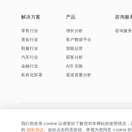
解决方案
产品
咨询服
零售行业
增长分析
咨询服
美妆行业
客户数据平台
鞋服行业
智能运营
汽车行业
获客分析
金融行业
A/B 实验
私有化部署
渠道质量分析
我们想使用 cookie 以便更好了解您对本网站的使用情况
版权所有 © 北京易数科技有限公司
SDK相关说明
京ICP备1
的
隐私协议
。如你点击同意按钮，将视为您同意 cookie 