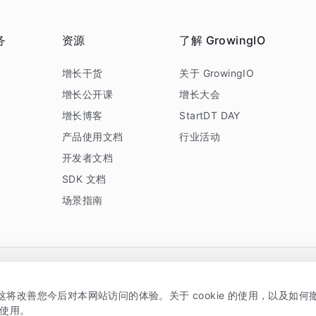
务
资源
了解 GrowingIO
务
增长干货
关于 GrowingIO
增长公开课
增长大会
增长博客
StartDT DAY
产品使用文档
行业活动
开发者文档
SDK 文档
场景指南
GrowingIO 是专注于数据智能分析与增长的品牌，核心平台为 GrowingIO 分析云
，这将改善您今后对本网站访问的体验。关于 cookie 的使用，以及如
5038330号
京公网安备 11010502037228号
的使用。