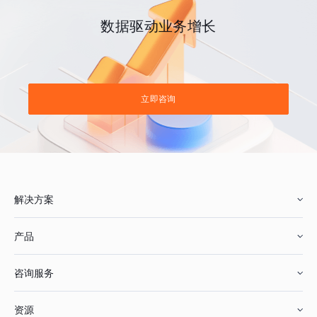
数据驱动业务增长
立即咨询
解决方案
产品
零售行业
咨询服务
美妆行业
增长分析
资源