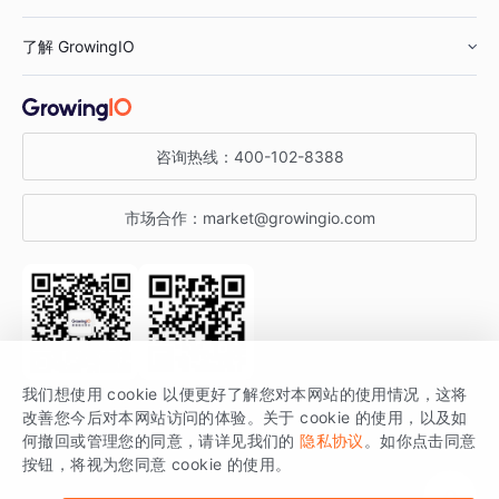
鞋服行业
客户数据平台
咨询服务
了解 GrowingIO
汽车行业
智能运营
增长干货
金融行业
获客分析
增长公开课
关于 GrowingIO
咨询热线：
400-102-8388
私有化部署
A/B 实验
增长博客
增长大会
市场合作：
market@growingio.com
渠道质量分析
产品使用文档
StartDT DAY
开发者文档
行业活动
SDK 文档
关注公众号
获取更多干货
我们想使用 cookie 以便更好了解您对本网站的使用情况，这将
场景指南
改善您今后对本网站访问的体验。关于 cookie 的使用，以及如
GrowingIO 是专注于数据智能分析与增长的品牌，核心平台为 GrowingIO
何撤回或管理您的同意，请详见我们的
隐私协议
。如你点击同意
按钮，将视为您同意 cookie 的使用。
分析云。