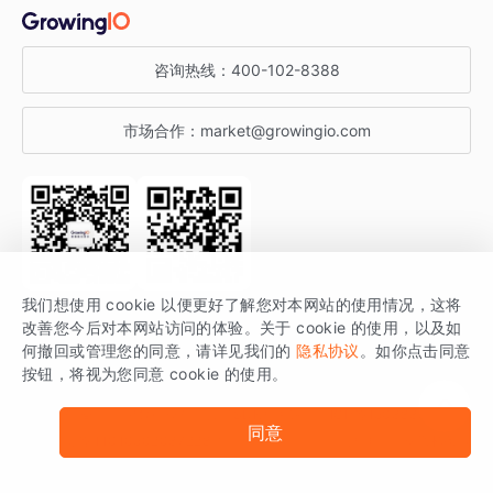
金融行业
获客分析
增长公开课
关于 GrowingIO
咨询热线：
400-102-8388
私有化部署
A/B 实验
增长博客
增长大会
市场合作：
market@growingio.com
渠道质量分析
产品使用文档
StartDT DAY
开发者文档
行业活动
SDK 文档
关注公众号
获取更多干货
我们想使用 cookie 以便更好了解您对本网站的使用情况，这将
场景指南
改善您今后对本网站访问的体验。关于 cookie 的使用，以及如
GrowingIO 是专注于数据智能分析与增长的品牌，核心平台为 GrowingIO
何撤回或管理您的同意，请详见我们的
隐私协议
。如你点击同意
按钮，将视为您同意 cookie 的使用。
分析云。
版权所有 © 北京易数科技有限公司
SDK相关说明
京ICP备15038330号
同意
京公网安备 11010502037228号
法律声明及隐私条款