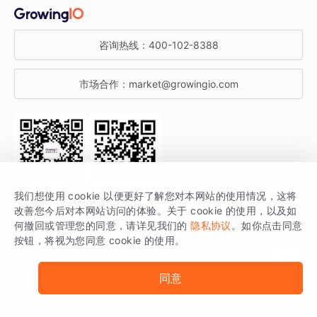
金融行业
获客分析
增长公开课
关于 GrowingIO
咨询热线：
400-102-8388
私有化部署
A/B 实验
增长博客
增长大会
市场合作：
market@growingio.com
渠道质量分析
产品使用文档
StartDT DAY
开发者文档
行业活动
SDK 文档
关注公众号
获取更多干货
我们想使用 cookie 以便更好了解您对本网站的使用情况，这将
场景指南
改善您今后对本网站访问的体验。关于 cookie 的使用，以及如
GrowingIO 是专注于数据智能分析与增长的品牌，核心平台为 GrowingIO
何撤回或管理您的同意，请详见我们的
隐私协议
。如你点击同意
按钮，将视为您同意 cookie 的使用。
分析云。
版权所有 © 北京易数科技有限公司
SDK相关说明
京ICP备15038330号
同意
京公网安备 11010502037228号
法律声明及隐私条款