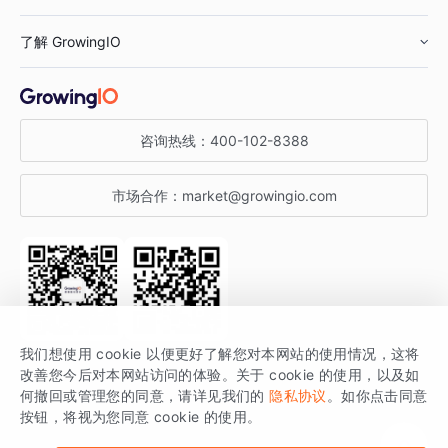
鞋服行业
客户数据平台
咨询服务
了解 GrowingIO
汽车行业
智能运营
增长干货
金融行业
获客分析
增长公开课
关于 GrowingIO
咨询热线：
400-102-8388
私有化部署
A/B 实验
增长博客
增长大会
市场合作：
market@growingio.com
渠道质量分析
产品使用文档
StartDT DAY
开发者文档
行业活动
SDK 文档
关注公众号
获取更多干货
我们想使用 cookie 以便更好了解您对本网站的使用情况，这将
场景指南
改善您今后对本网站访问的体验。关于 cookie 的使用，以及如
GrowingIO 是专注于数据智能分析与增长的品牌，核心平台为 GrowingIO
何撤回或管理您的同意，请详见我们的
隐私协议
。如你点击同意
按钮，将视为您同意 cookie 的使用。
分析云。