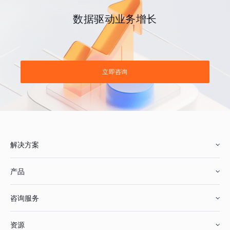
数据驱动业务增长
立即咨询
解决方案
产品
零售行业
咨询服务
美妆行业
增长分析
资源