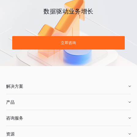
数据驱动业务增长
立即咨询
解决方案
产品
零售行业
咨询服务
美妆行业
增长分析
资源