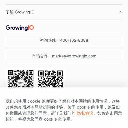
鞋服行业
客户数据平台
咨询服务
了解 GrowingIO
汽车行业
智能运营
增长干货
金融行业
获客分析
增长公开课
关于 GrowingIO
咨询热线：
400-102-8388
私有化部署
A/B 实验
增长博客
增长大会
市场合作：
market@growingio.com
渠道质量分析
产品使用文档
StartDT DAY
开发者文档
行业活动
SDK 文档
关注公众号
获取更多干货
我们想使用 cookie 以便更好了解您对本网站的使用情况，这将
场景指南
改善您今后对本网站访问的体验。关于 cookie 的使用，以及如
GrowingIO 是专注于数据智能分析与增长的品牌，核心平台为 GrowingIO
何撤回或管理您的同意，请详见我们的
隐私协议
。如你点击同意
按钮，将视为您同意 cookie 的使用。
分析云。