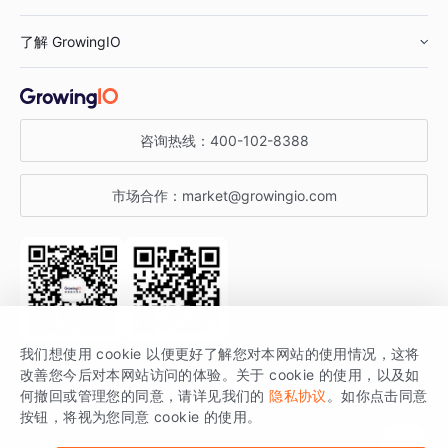
鞋服行业
客户数据平台
咨询服务
了解 GrowingIO
汽车行业
智能运营
增长干货
金融行业
获客分析
增长公开课
关于 GrowingIO
咨询热线：
400-102-8388
私有化部署
A/B 实验
增长博客
增长大会
市场合作：
market@growingio.com
渠道质量分析
产品使用文档
StartDT DAY
开发者文档
行业活动
SDK 文档
关注公众号
获取更多干货
我们想使用 cookie 以便更好了解您对本网站的使用情况，这将
场景指南
改善您今后对本网站访问的体验。关于 cookie 的使用，以及如
GrowingIO 是专注于数据智能分析与增长的品牌，核心平台为 GrowingIO
何撤回或管理您的同意，请详见我们的
隐私协议
。如你点击同意
按钮，将视为您同意 cookie 的使用。
分析云。