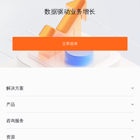
数据驱动业务增长
立即咨询
解决方案
产品
零售行业
咨询服务
美妆行业
增长分析
资源