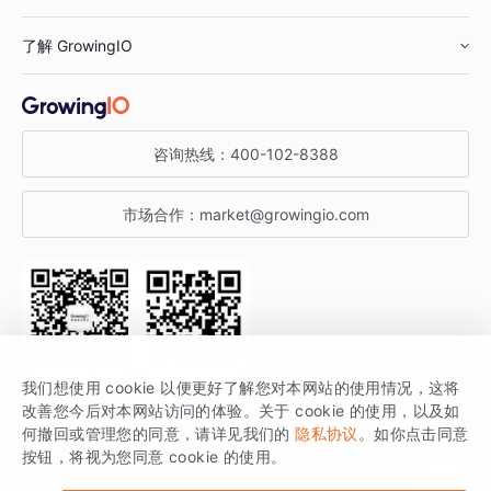
鞋服行业
客户数据平台
咨询服务
了解 GrowingIO
汽车行业
智能运营
增长干货
金融行业
获客分析
增长公开课
关于 GrowingIO
咨询热线：
400-102-8388
私有化部署
A/B 实验
增长博客
增长大会
市场合作：
market@growingio.com
渠道质量分析
产品使用文档
StartDT DAY
开发者文档
行业活动
SDK 文档
关注公众号
获取更多干货
我们想使用 cookie 以便更好了解您对本网站的使用情况，这将
场景指南
改善您今后对本网站访问的体验。关于 cookie 的使用，以及如
GrowingIO 是专注于数据智能分析与增长的品牌，核心平台为 GrowingIO
何撤回或管理您的同意，请详见我们的
隐私协议
。如你点击同意
按钮，将视为您同意 cookie 的使用。
分析云。