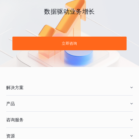
数据驱动业务增长
立即咨询
解决方案
产品
零售行业
咨询服务
美妆行业
增长分析
资源