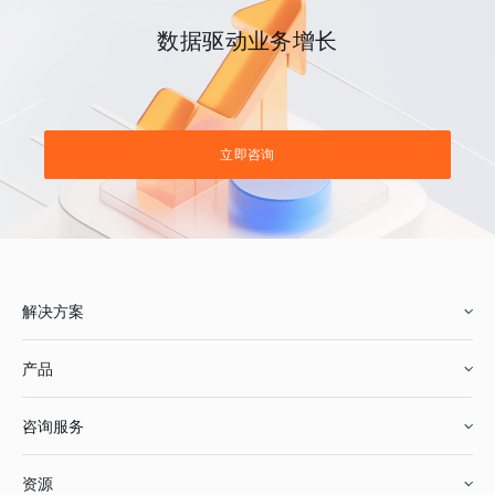
数据驱动业务增长
立即咨询
解决方案
产品
零售行业
咨询服务
美妆行业
增长分析
资源