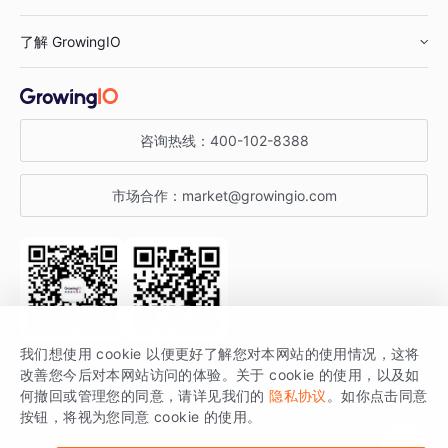
鞋服行业
客户数据平台
咨询服务
了解 GrowingIO
汽车行业
智能运营
增长干货
金融行业
获客分析
增长公开课
关于 GrowingIO
咨询热线：
400-102-8388
私有化部署
A/B 实验
增长博客
增长大会
市场合作：
market@growingio.com
渠道质量分析
产品使用文档
StartDT DAY
开发者文档
行业活动
SDK 文档
关注公众号
获取更多干货
我们想使用 cookie 以便更好了解您对本网站的使用情况，这将
场景指南
改善您今后对本网站访问的体验。关于 cookie 的使用，以及如
GrowingIO 是专注于数据智能分析与增长的品牌，核心平台为 GrowingIO
何撤回或管理您的同意，请详见我们的
隐私协议
。如你点击同意
按钮，将视为您同意 cookie 的使用。
分析云。