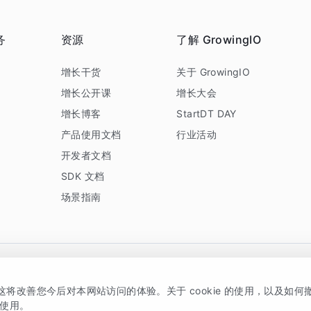
务
资源
了解 GrowingIO
务
增长干货
关于 GrowingIO
增长公开课
增长大会
增长博客
StartDT DAY
产品使用文档
行业活动
开发者文档
SDK 文档
场景指南
GrowingIO 是专注于数据智能分析与增长的品牌，核心平台为 GrowingIO 分析云
，这将改善您今后对本网站访问的体验。关于 cookie 的使用，以及如
5038330号
京公网安备 11010502037228号
的使用。