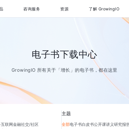
品
咨询服务
资源
了解 GrowingIO
电子书下载中心
GrowingIO 所有关于「增长」的电子书，都在这里
主题
务
互联网金融
社交/社区
全部
电子书
白皮书
公开课讲义
研究报