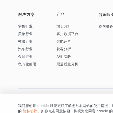
解决方案
产品
咨询服
零售行业
增长分析
咨询服
美妆行业
客户数据平台
鞋服行业
智能运营
汽车行业
获客分析
金融行业
A/B 实验
私有化部署
渠道质量分析
我们想使用 cookie 以便更好了解您对本网站的使用情况
版权所有 © 北京易数科技有限公司
SDK相关说明
京ICP备1
的
隐私协议
。如你点击同意按钮，将视为您同意 cookie 