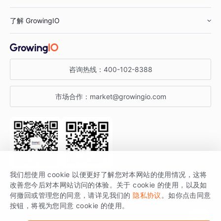
鞋服行业
客户数据平台
咨询服务
了解 GrowingIO
汽车行业
智能运营
增长干货
金融行业
获客分析
增长公开课
关于 GrowingIO
咨询热线：
400-102-8388
私有化部署
A/B 实验
增长博客
增长大会
市场合作：
market@growingio.com
渠道质量分析
产品使用文档
StartDT DAY
开发者文档
行业活动
SDK 文档
关注公众号
获取更多干货
我们想使用 cookie 以便更好了解您对本网站的使用情况，这将
场景指南
改善您今后对本网站访问的体验。关于 cookie 的使用，以及如
GrowingIO 是专注于数据智能分析与增长的品牌，核心平台为 GrowingIO
何撤回或管理您的同意，请详见我们的
隐私协议
。如你点击同意
按钮，将视为您同意 cookie 的使用。
分析云。