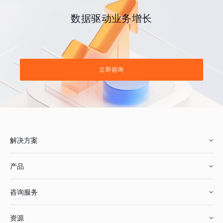
数据驱动业务增长
立即咨询
解决方案
产品
零售行业
咨询服务
美妆行业
增长分析
资源