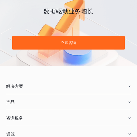
数据驱动业务增长
立即咨询
解决方案
产品
零售行业
咨询服务
美妆行业
增长分析
资源