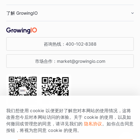
鞋服行业
客户数据平台
咨询服务
了解 GrowingIO
汽车行业
智能运营
增长干货
金融行业
获客分析
增长公开课
关于 GrowingIO
咨询热线：
400-102-8388
私有化部署
A/B 实验
增长博客
增长大会
市场合作：
market@growingio.com
渠道质量分析
产品使用文档
StartDT DAY
开发者文档
行业活动
SDK 文档
关注公众号
获取更多干货
我们想使用 cookie 以便更好了解您对本网站的使用情况，这将
场景指南
改善您今后对本网站访问的体验。关于 cookie 的使用，以及如
GrowingIO 是专注于数据智能分析与增长的品牌，核心平台为 GrowingIO
何撤回或管理您的同意，请详见我们的
隐私协议
。如你点击同意
按钮，将视为您同意 cookie 的使用。
分析云。